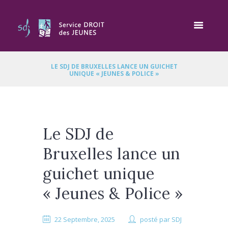
LE SDJ DE BRUXELLES LANCE UN GUICHET
UNIQUE « JEUNES & POLICE »
Le SDJ de
Bruxelles lance un
guichet unique
« Jeunes & Police »
22 Septembre, 2025
posté par
SDJ