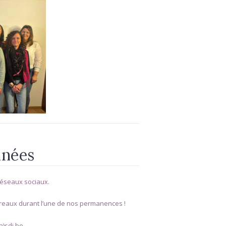
nnées
réseaux sociaux.
ureaux durant l’une de nos permanences !
a)sdj.be