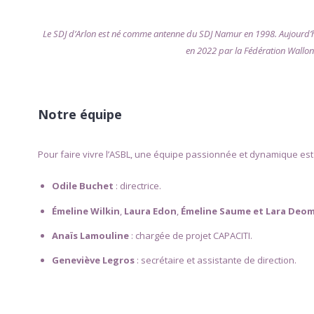
Le SDJ d’Arlon est né comme antenne du SDJ Namur en 1998. Aujourd’hui
en 2022 par la Fédération Walloni
Notre équipe
Pour faire vivre l’ASBL, une équipe passionnée et dynamique est 
Odile Buchet
: directrice.
Émeline Wilkin
,
Laura Edon
,
É
meline Saume et Lara Deo
Anaïs Lamouline
: chargée de projet CAPACITI.
Geneviève Legros
: secrétaire et assistante de direction.