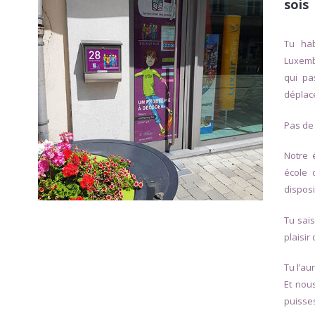
JEUDI
– – –
sois
VEND
10h –
Tu hab
REDI
14h
Luxemb
qui pa
déplace
Pas de
Notre 
école 
disposi
Tu sais
plaisir
Tu l’au
Et nou
puisses