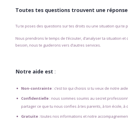
Toutes tes questions trouvent une réponse
Tu te poses des questions sur tes droits ou une situation qui te
Nous prendrons le temps de t’écouter, d’analyser ta situation et d
besoin, nous te guiderons vers d’autres services.
Notre aide est
:
Non-contrainte
: c’est toi qui choisis si tu veux de notre aid
Confidentielle
: nous sommes soumis au secret professionnel.
partager ce que tu nous confies à tes parents, à ton école, à
Gratuite
: toutes nos informations et notre accompagnement 