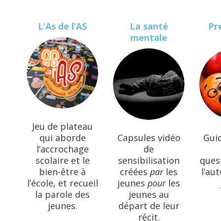
L’As de l’AS
La santé
Pr
mentale
Jeu de plateau
qui aborde
Capsules vidéo
Gui
l’accrochage
de
scolaire et le
sensibilisation
quest
bien-être à
créées
par
les
l’au
l’école, et recueil
jeunes
pour
les
la parole des
jeunes au
jeunes.
départ de leur
récit.