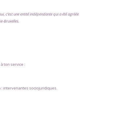
, c’est une entité indépendante qui a été agréée
e-Bruxelles.
à ton service :
m
: intervenantes sociojuridiques.