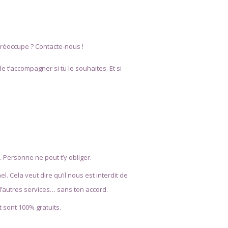
 préoccupe ? Contacte-nous !
e t’accompagner si tu le souhaites. Et si
e. Personne ne peut t’y obliger.
 Cela veut dire qu’il nous est interdit de
 d’autres services… sans ton accord.
sont 100% gratuits.