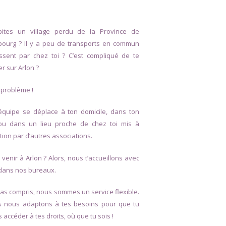
ites un village perdu de la Province de
ourg ? Il y a peu de transports en commun
ssent par chez toi ? C’est compliqué de te
r sur Arlon ?
 problème !
équipe se déplace à ton domicile, dans ton
ou dans un lieu proche de chez toi mis à
tion par d’autres associations.
 venir à Arlon ? Alors, nous t’accueillons avec
 dans nos bureaux.
ras compris, nous sommes un service flexible.
s nous adaptons à tes besoins pour que tu
 accéder à tes droits, où que tu sois !