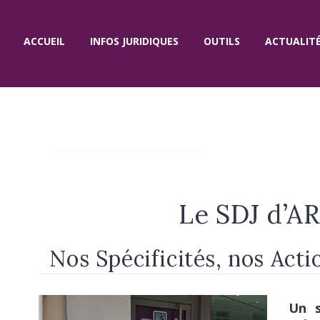
ACCUEIL
INFOS JURIDIQUES
OUTILS
ACTUALIT
LUN
14h –
DI
18h
Le SDJ d’
MAR
– – –
DI
Nos Spécificités, nos Acti
MERC
12h –
REDI
18h
Un s