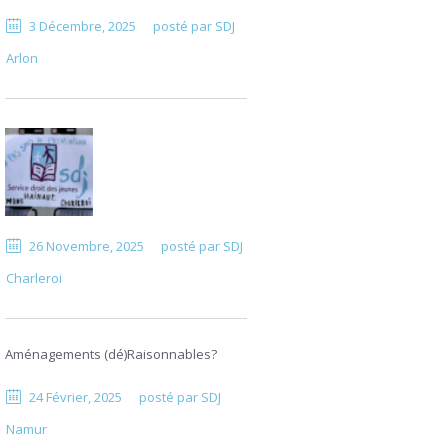
3 Décembre, 2025
posté par
SDJ
Arlon
26 Novembre, 2025
posté par
SDJ
Charleroi
Aménagements (dé)Raisonnables?
24 Février, 2025
posté par
SDJ
Namur