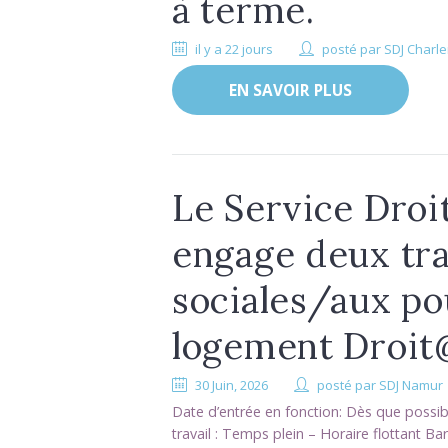
à terme.
il y a 22 jours
posté par
SDJ Charle
EN SAVOIR PLUS
Le Service Droi
engage deux tra
sociales/aux po
logement Droi
30 Juin, 2026
posté par
SDJ Namur
Date d’entrée en fonction: Dès que possi
travail : Temps plein – Horaire flottant B