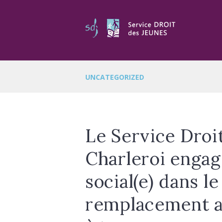
UNCATEGORIZED
Le Service Droi
Charleroi engage
social(e) dans l
remplacement av