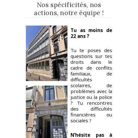
Nos spécificités, nos
14h – 18h*
actions, notre équipe !
Tu as moins de
22 ans ?
MARDI
– – –
Tu te poses des
questions sur tes
MERCREDI
9h – 12h30
droits dans le
13h-17h
cadre de conflits
familiaux, de
difficultés
scolaires, de
problèmes avec la
14h – 18h*
justice ou la police
? Tu rencontres
des difficultés
financières ou
sociales ?
JEUDI
– – –
N’hésite pas à