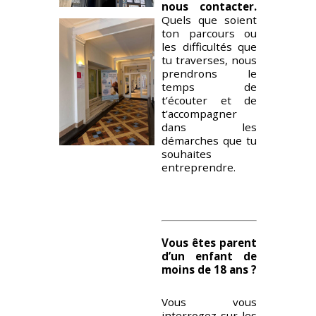
VENDREDI
9h – 12h30
nous contacter.
13h-17h
Quels que soient
ton parcours ou
les difficultés que
tu traverses, nous
prendrons le
13h-17h
temps de
t’écouter et de
t’accompagner
dans les
démarches que tu
souhaites
entreprendre.
Vous êtes parent
d’un enfant de
moins de 18 ans ?
Vous vous
interrogez sur les