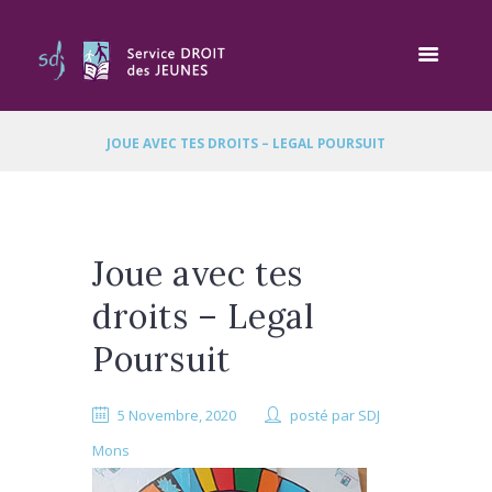
JOUE AVEC TES DROITS – LEGAL POURSUIT
Joue avec tes
droits – Legal
Poursuit
5 Novembre, 2020
posté par
SDJ
Mons