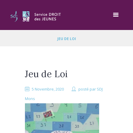
JEU DE LOI
Jeu de Loi
5 Novembre, 2020
posté par
SDJ
Mons