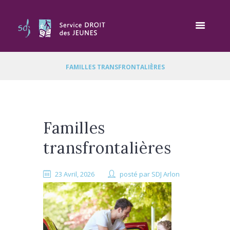
FAMILLES TRANSFRONTALIÈRES
Familles
transfrontalières
23 Avril, 2026
posté par
SDJ Arlon