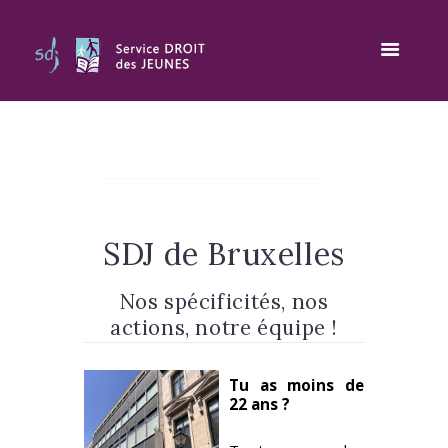
LUNDI
9h – 12h30
13h-17h
SDJ de Bruxelles
Nos spécificités, nos
14h – 18h*
actions, notre équipe !
Tu as moins de
22 ans ?
MARDI
– – –