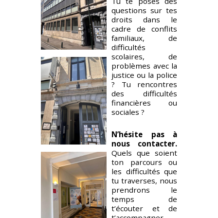
Tu te poses des
questions sur tes
MERCREDI
9h – 12h30
droits dans le
13h-17h
cadre de conflits
familiaux, de
difficultés
scolaires, de
problèmes avec la
14h – 18h*
justice ou la police
? Tu rencontres
des difficultés
financières ou
sociales ?
JEUDI
– – –
N’hésite pas à
VENDREDI
9h – 12h30
nous contacter.
13h-17h
Quels que soient
ton parcours ou
les difficultés que
tu traverses, nous
prendrons le
13h-17h
temps de
t’écouter et de
t’accompagner