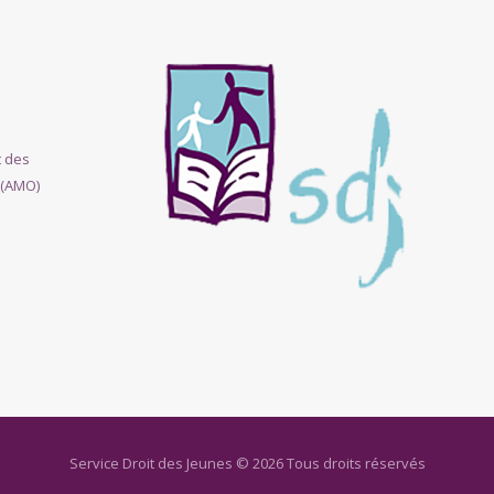
t des
 (AMO)
Service Droit des Jeunes © 2026 Tous droits réservés