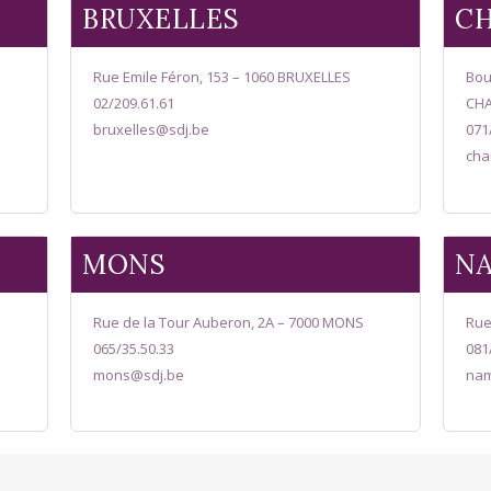
BRUXELLES
CH
Rue Emile Féron, 153 – 1060 BRUXELLES
Bou
02/209.61.61
CHA
bruxelles@sdj.be
071
cha
MONS
N
Rue de la Tour Auberon, 2A – 7000 MONS
Rue
065/35.50.33
081
mons@sdj.be
nam