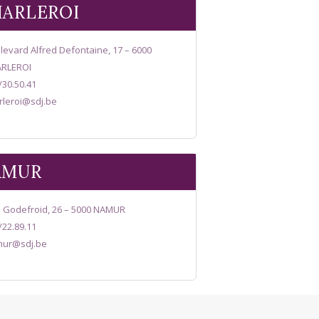
ARLEROI
levard Alfred Defontaine, 17 – 6000
RLEROI
/30.50.41
rleroi@sdj.be
AMUR
 Godefroid, 26 – 5000 NAMUR
/22.89.11
ur@sdj.be