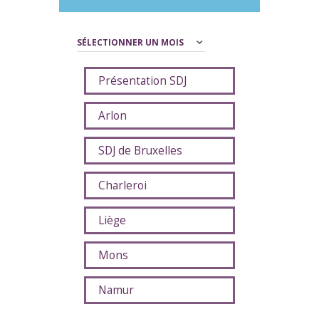
Archives
Présentation SDJ
Arlon
SDJ de Bruxelles
Charleroi
Liège
Mons
Namur