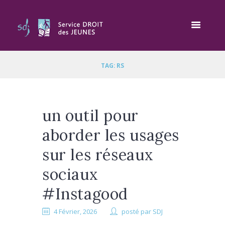
TAG: RS
un outil pour
aborder les usages
sur les réseaux
sociaux
#Instagood
4 Février, 2026
posté par
SDJ