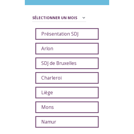
Archives
Présentation SDJ
Arlon
SDJ de Bruxelles
Charleroi
Liège
Mons
Namur