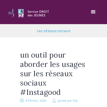
TAG: RÉSEAUX SOCIAUX
un outil pour
aborder les usages
sur les réseaux
sociaux
#Instagood
4 Février, 2026
posté par
SDJ