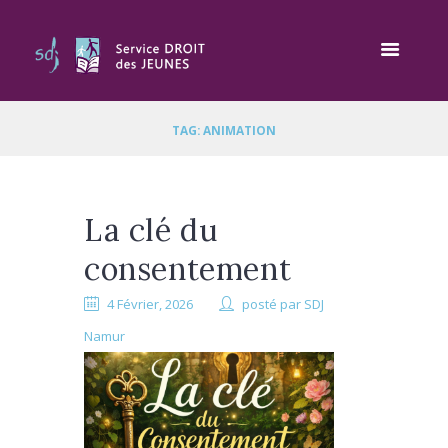
TAG: ANIMATION
La clé du
consentement
4 Février, 2026
posté par
SDJ
Namur