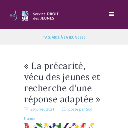
TAG: AIDE À LA JEUNESSE
« La précarité,
vécu des jeunes et
recherche d’une
réponse adaptée »
26 Juillet, 2021
posté par
SDJ
Namur