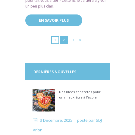
pourrait vous aider ? Cette fiche t’aidera à y voir
un peu plus clair.
EN SAVOIR PLUS
1
2
DERNIÈRES NOUVELLES
Des idées concrètes pour
un mieux-être à l'école.
3 Décembre, 2025
posté par
SDJ
Arlon