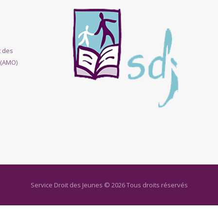
t des
 (AMO)
Service Droit des Jeunes © 2026 Tous droits réservés